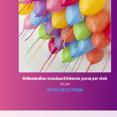
Heliumballon standaard kleuren 30cm per stuk
€
2,00
Dit
OPTIES SELECTEREN
pro
hee
mee
vari