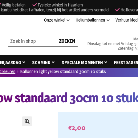
Veilig betalen
Fysieke winkel in Haarlem
unt u het direct afhalen, tenzij bij het artikel anders vermeld
Hoflevera
Onze winkel
Heliumballonnen
Verhuur kled
Ma
Zoeken
Dinsdag tot en met Vrijdag 9:
naar:
Zaterdag 9:
ERJAARDAG
SCHMINK
SPECIALE MOMENTEN
FEESTDAGE
d kleuren
Ballonnen light yellow standaard 30cm 10 stuks
llow standaard 30cm 10 stu
€
2,00
🔍