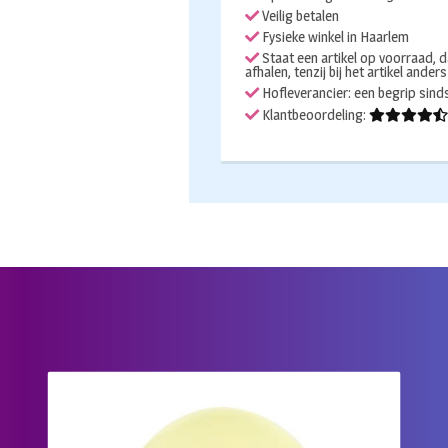
standaard
Veilig betalen
30cm
Fysieke winkel in Haarlem
10
Staat een artikel op voorraad, d
afhalen, tenzij bij het artikel ander
stuks
Hofleverancier: een begrip sin
aantal
Klantbeoordeling: