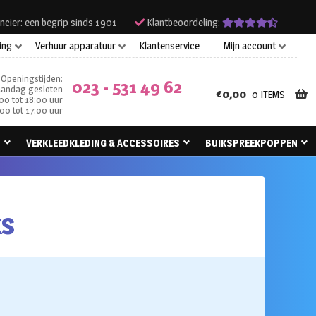
ncier: een begrip sinds 1901
Klantbeoordeling:
ing
Verhuur apparatuur
Klantenservice
Mijn account
Openingstijden:
023 - 531 49 62
andag gesloten
€
0,00
0 ITEMS
00 tot 18:00 uur
00 tot 17:00 uur
N
VERKLEEDKLEDING & ACCESSOIRES
BUIKSPREEKPOPPEN
ks