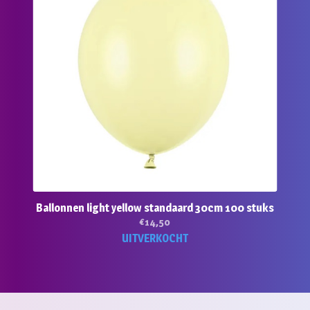
Ballonnen light yellow standaard 30cm 100 stuks
€
14,50
UITVERKOCHT
duct
ft
rdere
aties.