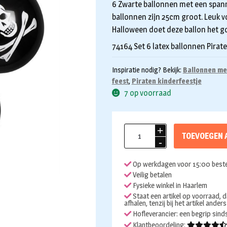
6 Zwarte ballonnen met een span
ballonnen zijn 25cm groot. Leuk v
Halloween doet deze ballon het g
74164 Set 6 latex ballonnen Pirat
Inspiratie nodig? Bekijk:
Ballonnen me
feest
,
Piraten kinderfeestje
7 op voorraad
Ballonnen
TOEVOEGEN 
piraat
6st
Op werkdagen voor 15:00 beste
aantal
Veilig betalen
Fysieke winkel in Haarlem
Staat een artikel op voorraad, d
afhalen, tenzij bij het artikel ander
Hofleverancier: een begrip sin
Klantbeoordeling: