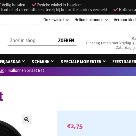
Veilig betalen
Fysieke winkel in Haarlem
unt u het direct afhalen, tenzij bij het artikel anders vermeld
Hoflevera
Onze winkel
Heliumballonnen
Verhuur kled
Ma
Zoeken
Dinsdag tot en met Vrijdag 9:
naar:
Zaterdag 9:
ERJAARDAG
SCHMINK
SPECIALE MOMENTEN
FEESTDAGE
uk
Ballonnen piraat 6st
t
€
2,75
🔍