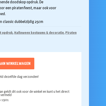
nende doodskop opdruk. De
oor een piratenfeest, maar ook voor
oed.
en classic dubbelzijdig 25cm
t opdruk
,
Halloween kostuums & decoratie
,
Piraten
AAN WINKELWAGEN
ld dezelfde dag verzonden!
an geldt dit ook voor de winkel en kunt u het direct
s vermeld
ds 1901