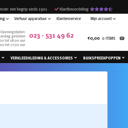
ncier: een begrip sinds 1901
Klantbeoordeling:
ing
Verhuur apparatuur
Klantenservice
Mijn account
Openingstijden:
023 - 531 49 62
andag gesloten
€
0,00
0 ITEMS
00 tot 18:00 uur
00 tot 17:00 uur
N
VERKLEEDKLEDING & ACCESSOIRES
BUIKSPREEKPOPPEN