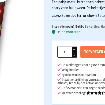
Een pakje met 6 kartonnen bekertj
scary voor halloween. De bekertje
24292 Bekertjes terror clown 6st
Inspiratie nodig? Bekijk:
Bekertjes
,
Ha
21 op voorraad
Bekertjes
TOEVOEGEN 
Terror
clown
Op werkdagen voor 15:00 beste
6st
Veilig betalen
aantal
Fysieke winkel in Haarlem
Staat een artikel op voorraad, d
afhalen, tenzij bij het artikel ander
Hofleverancier: een begrip sin
Klantbeoordeling: