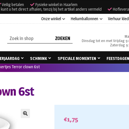
Veilig betalen
Fysieke winkel in Haarlem
unt u het direct afhalen, tenzij bij het artikel anders vermeld
Hoflevera
Onze winkel
Heliumballonnen
Verhuur kled
Ma
Zoeken
Dinsdag tot en met Vrijdag 9:
naar:
Zaterdag 9:
ERJAARDAG
SCHMINK
SPECIALE MOMENTEN
FEESTDAGE
ertjes Terror clown 6st
own 6st
€
1,75
🔍