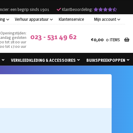
ncier: een begrip sinds 1901
Klantbeoordeling:
ing
Verhuur apparatuur
Klantenservice
Mijn account
Openingstijden:
023 - 531 49 62
andag gesloten
€
0,00
0 ITEMS
00 tot 18:00 uur
00 tot 17:00 uur
N
VERKLEEDKLEDING & ACCESSOIRES
BUIKSPREEKPOPPEN