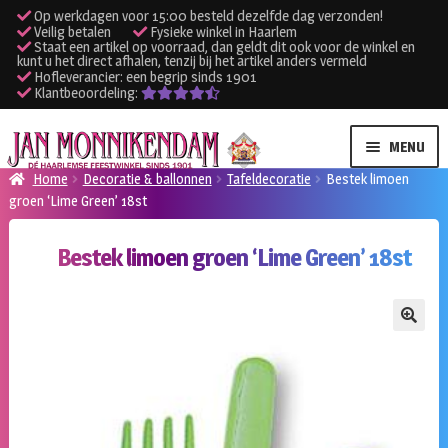
Op werkdagen voor 15:00 besteld dezelfde dag verzonden!
Veilig betalen
Fysieke winkel in Haarlem
Staat een artikel op voorraad, dan geldt dit ook voor de winkel en
kunt u het direct afhalen, tenzij bij het artikel anders vermeld
Hofleverancier: een begrip sinds 1901
Klantbeoordeling:
Ga
Ga
MENU
door
naar
Home
Decoratie & ballonnen
Tafeldecoratie
Bestek limoen
naar
de
groen ‘Lime Green’ 18st
SUBME
Verhuur kleding
navigatie
inhoud
UITVO
Bestek limoen groen ‘Lime Green’ 18st
SUBME
Verhuur apparatuur
UITVO
Onze winkel
🔍
Klantenservice
Inloggen