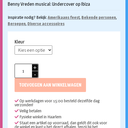
Benny Vreden musical: Undercover op Ibiza
Inspiratie nodig? Bekijk:
Amerikaans feest
,
Bekende personen
,
Beroepen
,
Diverse accessoires
Kleur
Beveiligers
oortje
met
TOEVOEGEN AAN WINKELWAGEN
clip
aantal
Op werkdagen voor 15:00 besteld dezelfde dag
verzonden!
Veilig betalen
Fysieke winkel in Haarlem
Staat een artikel op voorraad, dan geldt dit ook voor
de winkel en kunt u het direct afhalen, tenzij bij het