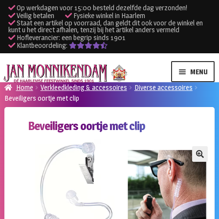
Op werkdagen voor 15:00 besteld dezelfde dag verzonden!
Veilig betalen
Fysieke winkel in Haarlem
Staat een artikel op voorraad, dan geldt dit ook voor de winkel en
kunt u het direct afhalen, tenzij bij het artikel anders vermeld
Hofleverancier: een begrip sinds 1901
Klantbeoordeling:
Ga
Ga
MENU
door
naar
Home
Verkleedkleding & accessoires
Diverse accessoires
naar
de
Beveiligers oortje met clip
SUBME
Verhuur kleding
navigatie
inhoud
UITVO
Beveiligers oortje met clip
SUBME
Verhuur apparatuur
UITVO
Onze winkel
🔍
Klantenservice
Inloggen