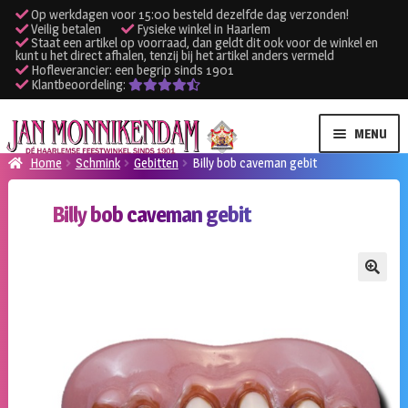
Op werkdagen voor 15:00 besteld dezelfde dag verzonden!
Veilig betalen
Fysieke winkel in Haarlem
Staat een artikel op voorraad, dan geldt dit ook voor de winkel en
kunt u het direct afhalen, tenzij bij het artikel anders vermeld
Hofleverancier: een begrip sinds 1901
Klantbeoordeling:
Ga
Ga
MENU
door
naar
Home
Schmink
Gebitten
Billy bob caveman gebit
naar
de
SUBME
Verhuur kleding
navigatie
inhoud
Billy bob caveman gebit
UITVO
SUBME
Verhuur apparatuur
UITVO
Onze winkel
🔍
Klantenservice
Inloggen