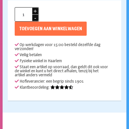
Billy
bob
caveman
TOEVOEGEN AAN WINKELWAGEN
gebit
aantal
Op werkdagen voor 15:00 besteld dezelfde dag
verzonden!
Veilig betalen
Fysieke winkel in Haarlem
Staat een artikel op voorraad, dan geldt dit ook voor
de winkel en kunt u het direct afhalen, tenzij bij het
artikel anders vermeld
Hofleverancier: een begrip sinds 1901
Klantbeoordeling: