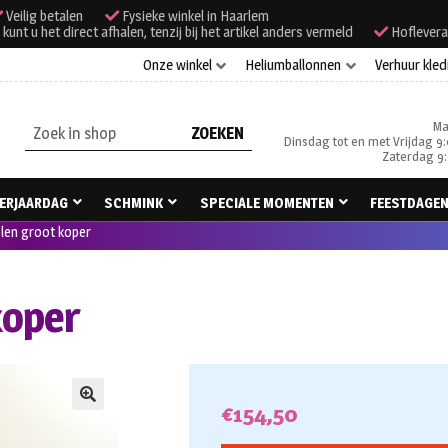
Veilig betalen
Fysieke winkel in Haarlem
unt u het direct afhalen, tenzij bij het artikel anders vermeld
Hoflevera
Onze winkel
Heliumballonnen
Verhuur kled
Ma
Zoeken
Dinsdag tot en met Vrijdag 9:
naar:
Zaterdag 9:
ERJAARDAG
SCHMINK
SPECIALE MOMENTEN
FEESTDAGE
en groot koper
koper
€
154,50
🔍