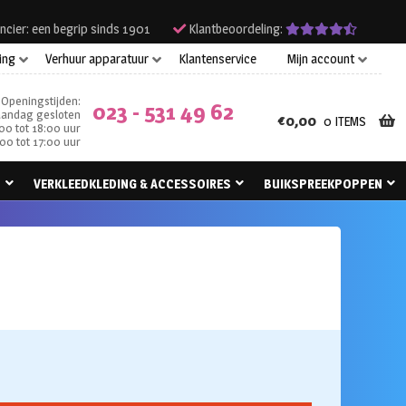
ncier: een begrip sinds 1901
Klantbeoordeling:
ing
Verhuur apparatuur
Klantenservice
Mijn account
Openingstijden:
023 - 531 49 62
andag gesloten
€
0,00
0 ITEMS
00 tot 18:00 uur
00 tot 17:00 uur
N
VERKLEEDKLEDING & ACCESSOIRES
BUIKSPREEKPOPPEN