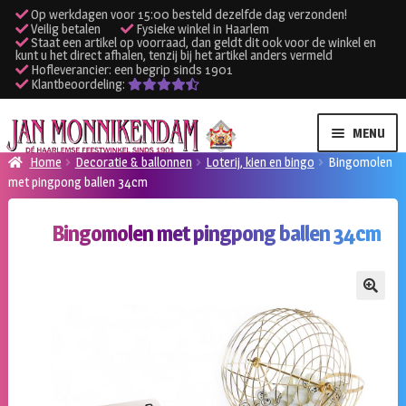
Op werkdagen voor 15:00 besteld dezelfde dag verzonden!
Veilig betalen
Fysieke winkel in Haarlem
Staat een artikel op voorraad, dan geldt dit ook voor de winkel en
kunt u het direct afhalen, tenzij bij het artikel anders vermeld
Hofleverancier: een begrip sinds 1901
Klantbeoordeling:
Ga
Ga
MENU
door
naar
Home
Decoratie & ballonnen
Loterij, kien en bingo
Bingomolen
naar
de
met pingpong ballen 34cm
SUBME
Verhuur kleding
navigatie
inhoud
UITVO
Bingomolen met pingpong ballen 34cm
SUBME
Verhuur apparatuur
UITVO
Onze winkel
🔍
Klantenservice
Inloggen