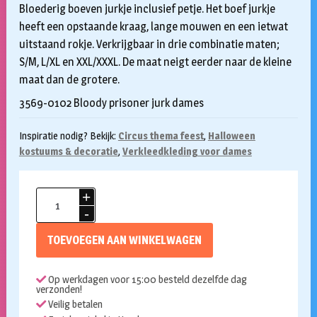
Bloederig boeven jurkje inclusief petje. Het boef jurkje
heeft een opstaande kraag, lange mouwen en een ietwat
uitstaand rokje. Verkrijgbaar in drie combinatie maten;
S/M, L/XL en XXL/XXXL. De maat neigt eerder naar de kleine
maat dan de grotere.
3569-0102 Bloody prisoner jurk dames
Inspiratie nodig? Bekijk:
Circus thema feest
,
Halloween
kostuums & decoratie
,
Verkleedkleding voor dames
Bloody
prisoner
jurkje
TOEVOEGEN AAN WINKELWAGEN
XXL/XXXL
aantal
Op werkdagen voor 15:00 besteld dezelfde dag
verzonden!
Veilig betalen