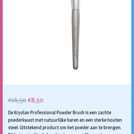
Oorspronkelijke
Huidige
€
16,50
€
8,50
prijs
prijs
De Kryolan Professional Powder Brush is een zachte
was:
is:
poederkwast met natuurlijke haren en een sterke houten
steel. Uitstekend product om het poeder aan te brengen.
€16,50.
€8,50.