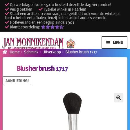
Op werkdagen voor 15:00 besteld dezelfde dag verzonden!
Veilig betalen
Fysieke winkel in Haarlem
Staat een artikel op voorraad, dan geldt dit ook voor de winkel en
kunt u het direct afhalen, tenzij bij het artikel anders vermeld
Hofleverancier: een begrip sinds 1901
Klantbeoordeling:
Ga
Ga
MENU
door
naar
Home
Schmink
Uitverkoop
Blusher brush 1717
naar
de
SUBME
Verhuur kleding
navigatie
inhoud
Blusher brush 1717
UITVO
SUBME
Verhuur apparatuur
AANBIEDING!
UITVO
Onze winkel
🔍
Klantenservice
Inloggen