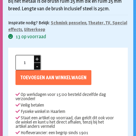
Bij het metaal is de brush ruim 25 mm dik en ruim 25 mm
breed. Lengte van de brush inclusief steel is 25cm.
Inspiratie nodig? Bekijk:
Schmink penselen
,
Theater, TV, Special
effects
,
Uitverkoop
13 op voorraad
Blusher
brush
1717
TOEVOEGEN AAN WINKELWAGEN
aantal
Op werkdagen voor 15:00 besteld dezelfde dag
verzonden!
Veilig betalen
Fysieke winkel in Haarlem
Staat een artikel op voorraad, dan geldt dit ook voor
de winkel en kunt u het direct afhalen, tenzij bij het
artikel anders vermeld
Hofleverancier: een begrip sinds 1901