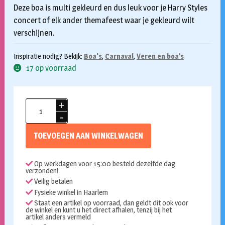
Deze boa is multi gekleurd en dus leuk voor je Harry Styles
concert of elk ander themafeest waar je gekleurd wilt
verschijnen.
Inspiratie nodig? Bekijk:
Boa's
,
Carnaval
,
Veren en boa’s
17 op voorraad
Boa
multicolor
180cm
TOEVOEGEN AAN WINKELWAGEN
50gr
aantal
Op werkdagen voor 15:00 besteld dezelfde dag
verzonden!
Veilig betalen
Fysieke winkel in Haarlem
Staat een artikel op voorraad, dan geldt dit ook voor
de winkel en kunt u het direct afhalen, tenzij bij het
artikel anders vermeld