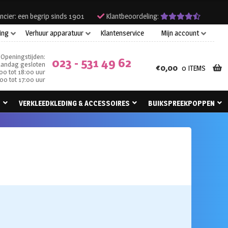
ncier: een begrip sinds 1901
Klantbeoordeling:
ing
Verhuur apparatuur
Klantenservice
Mijn account
Openingstijden:
023 - 531 49 62
andag gesloten
€
0,00
0 ITEMS
00 tot 18:00 uur
00 tot 17:00 uur
N
VERKLEEDKLEDING & ACCESSOIRES
BUIKSPREEKPOPPEN