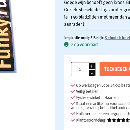
Goede wijn behoeft geen krans. B
Gezichtsbeschildering zonder gren
ie ! 150 bladzijden met meer dan 
aanrader !
Inspiratie nodig? Bekijk:
Schmink boe
2 op voorraad
Boek
TOEVOEGEN 
funky
faces
Op werkdagen voor 15:00 beste
aantal
Veilig betalen
Fysieke winkel in Haarlem
Staat een artikel op voorraad, d
afhalen, tenzij bij het artikel ander
Hofleverancier: een begrip sin
Klantbeoordeling: