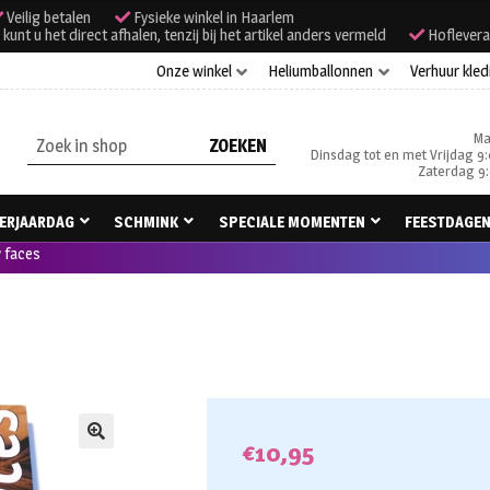
Veilig betalen
Fysieke winkel in Haarlem
unt u het direct afhalen, tenzij bij het artikel anders vermeld
Hoflevera
Onze winkel
Heliumballonnen
Verhuur kled
Ma
Zoeken
Dinsdag tot en met Vrijdag 9:
naar:
Zaterdag 9:
ERJAARDAG
SCHMINK
SPECIALE MOMENTEN
FEESTDAGE
 faces
€
10,95
🔍