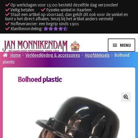
Op werkdagen voor 15:00 besteld dezelfde dag verzonden!
Veilig betalen
Fysieke winkel in Haarlem
Staat een artikel op voorraad, dan geldt dit ook voor de winkel en
kunt u het direct afhalen, tenzij bij het artikel anders vermeld
Hofleverancier: een begrip sinds 1901
Klantbeoordeling:
Ga
Ga
MENU
door
naar
Home
Verkleedkleding & accessoires
Hoofddeksels
Bolhoed
naar
de
plastic
SUBME
Verhuur kleding
navigatie
inhoud
UITVO
Bolhoed plastic
SUBME
Verhuur apparatuur
UITVO
Onze winkel
🔍
Klantenservice
Inloggen