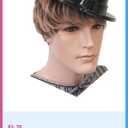
€
1,75