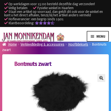
Op werkdagen voor 15:00 besteld dezelfde dag verzonden!
Veilig betalen
Fysieke winkel in Haarlem
Staat een artikel op voorraad, dan geldt dit ook voor de winkel en
kunt u het direct afhalen, tenzij bij het artikel anders vermeld
Hofleverancier: een begrip sinds 1901
Klantbeoordeling:
Ga
Ga
MENU
door
naar
Home
Verkleedkleding & accessoires
Hoofddeksels
Bontmuts
naar
de
zwart
SUBME
Verhuur kleding
navigatie
inhoud
UITVO
Bontmuts zwart
SUBME
Verhuur apparatuur
UITVO
Onze winkel
🔍
Klantenservice
Inloggen