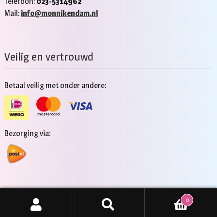
Telefoon:
023-5314962
Mail:
info@monnikendam.nl
Veilig en vertrouwd
Betaal veilig met onder andere:
Bezorging via:
0
Copyright 2026 - Jan Monnikendam
Zoeken
ZOEKEN