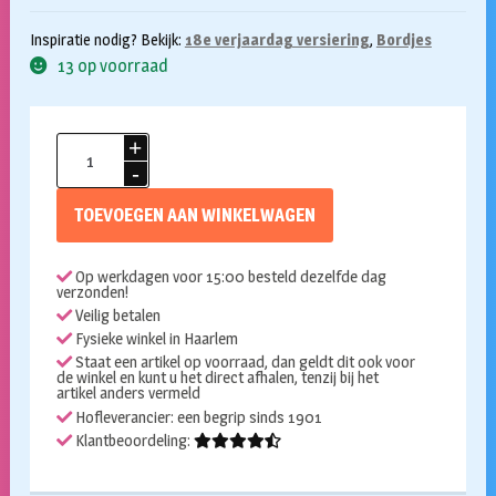
Inspiratie nodig? Bekijk:
18e verjaardag versiering
,
Bordjes
13 op voorraad
Bordjes
18
jaar
TOEVOEGEN AAN WINKELWAGEN
goud
6st
Op werkdagen voor 15:00 besteld dezelfde dag
aantal
verzonden!
Veilig betalen
Fysieke winkel in Haarlem
Staat een artikel op voorraad, dan geldt dit ook voor
de winkel en kunt u het direct afhalen, tenzij bij het
artikel anders vermeld
Hofleverancier: een begrip sinds 1901
Klantbeoordeling: