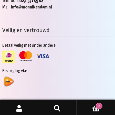
Telefoon:
023-5314962
Mail:
info@monnikendam.nl
Veilig en vertrouwd
Betaal veilig met onder andere:
Bezorging via:
0
Copyright 2026 - Jan Monnikendam
Zoeken
ZOEKEN