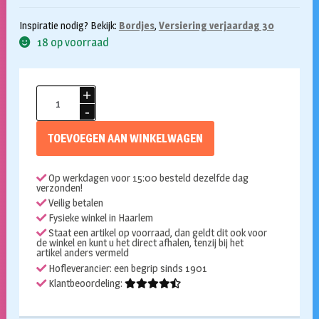
Inspiratie nodig? Bekijk:
Bordjes
,
Versiering verjaardag 30
18 op voorraad
Bordjes
30
jaar
TOEVOEGEN AAN WINKELWAGEN
goud
6st
Op werkdagen voor 15:00 besteld dezelfde dag
aantal
verzonden!
Veilig betalen
Fysieke winkel in Haarlem
Staat een artikel op voorraad, dan geldt dit ook voor
de winkel en kunt u het direct afhalen, tenzij bij het
artikel anders vermeld
Hofleverancier: een begrip sinds 1901
Klantbeoordeling: