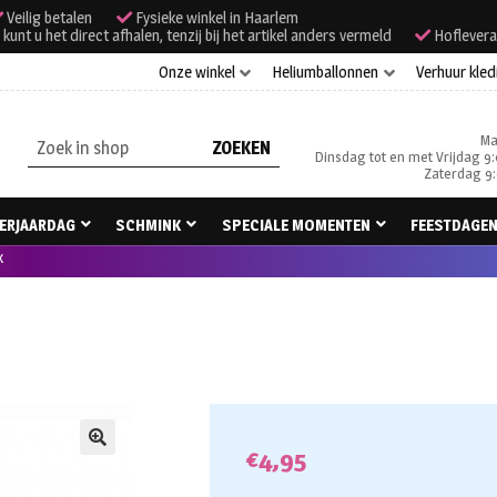
Veilig betalen
Fysieke winkel in Haarlem
unt u het direct afhalen, tenzij bij het artikel anders vermeld
Hoflevera
Onze winkel
Heliumballonnen
Verhuur kled
Ma
Zoeken
Dinsdag tot en met Vrijdag 9:
naar:
Zaterdag 9:
ERJAARDAG
SCHMINK
SPECIALE MOMENTEN
FEESTDAGE
x
€
4,95
🔍