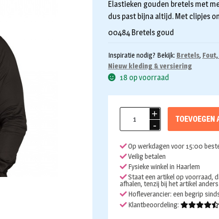
Elastieken gouden bretels met met 
dus past bijna altijd. Met clipjes 
00484 Bretels goud
Inspiratie nodig? Bekijk:
Bretels
,
Fout,
Nieuw kleding & versiering
18 op voorraad
Bretels
TOEVOEGEN 
goud
lurex
Op werkdagen voor 15:00 beste
aantal
Veilig betalen
Fysieke winkel in Haarlem
Staat een artikel op voorraad, d
afhalen, tenzij bij het artikel ander
Hofleverancier: een begrip sin
Klantbeoordeling: