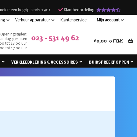
ncier: een begrip sinds 1901
Klantbeoordeling:
ing
Verhuur apparatuur
Klantenservice
Mijn account
Openingstijden:
023 - 531 49 62
andag gesloten
€
0,00
0 ITEMS
00 tot 18:00 uur
00 tot 17:00 uur
N
VERKLEEDKLEDING & ACCESSOIRES
BUIKSPREEKPOPPEN