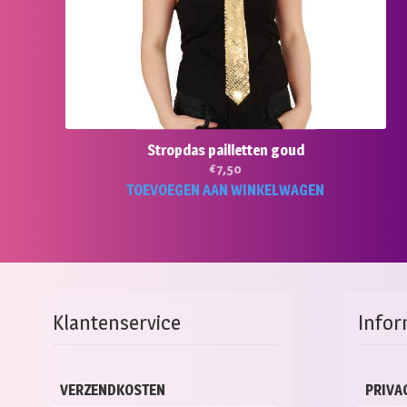
Stropdas pailletten goud
€
7,50
TOEVOEGEN AAN WINKELWAGEN
Klantenservice
Infor
VERZENDKOSTEN
PRIVA