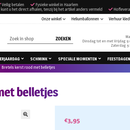
Veilig betalen
Fysieke winkel in Haarlem
unt u het direct afhalen, tenzij bij het artikel anders vermeld
Hoflevera
Onze winkel
Heliumballonnen
Verhuur kled
Ma
Zoeken
Dinsdag tot en met Vrijdag 9:
naar:
Zaterdag 9:
ERJAARDAG
SCHMINK
SPECIALE MOMENTEN
FEESTDAGE
Bretels kerst rood met belletjes
met belletjes
€
3,95
🔍