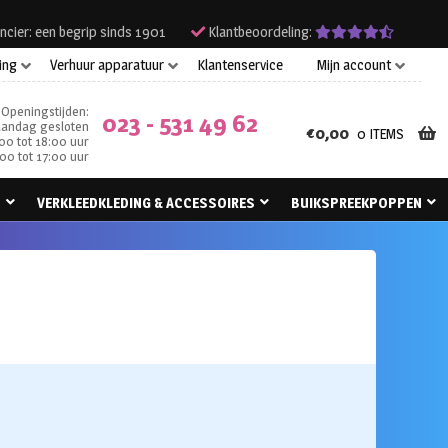
ncier: een begrip sinds 1901
Klantbeoordeling:
ing
Verhuur apparatuur
Klantenservice
Mijn account
Openingstijden:
023 - 531 49 62
andag gesloten
€
0,00
0 ITEMS
00 tot 18:00 uur
00 tot 17:00 uur
N
VERKLEEDKLEDING & ACCESSOIRES
BUIKSPREEKPOPPEN