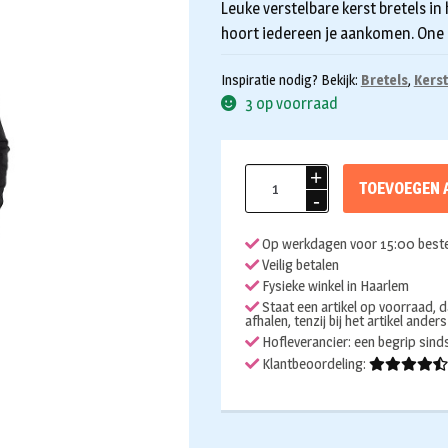
Leuke verstelbare kerst bretels in 
hoort iedereen je aankomen. One s
Inspiratie nodig? Bekijk:
Bretels
,
Kerst
3 op voorraad
Bretels
TOEVOEGEN 
kerst
rood
Op werkdagen voor 15:00 beste
met
Veilig betalen
belletjes
Fysieke winkel in Haarlem
aantal
Staat een artikel op voorraad, d
afhalen, tenzij bij het artikel ander
Hofleverancier: een begrip sin
Klantbeoordeling: