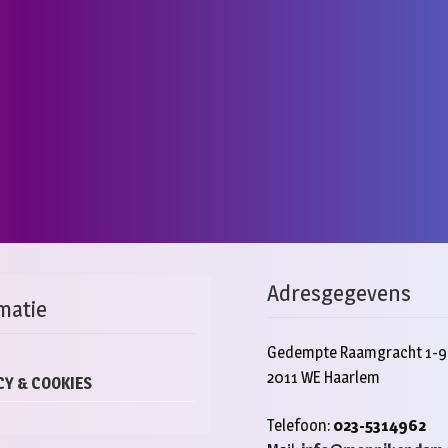
Adresgegevens
matie
Gedempte Raamgracht 1-9
2011 WE Haarlem
CY & COOKIES
Telefoon:
023-5314962