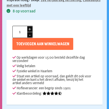
met een leeftijd
8 op voorraad
Bril
18
jaar
TOEVOEGEN AAN WINKELWAGEN
roze
aantal
Op werkdagen voor 15:00 besteld dezelfde dag
verzonden!
Veilig betalen
Fysieke winkel in Haarlem
Staat een artikel op voorraad, dan geldt dit ook voor
de winkel en kunt u het direct afhalen, tenzij bij het
artikel anders vermeld
Hofleverancier: een begrip sinds 1901
Klantbeoordeling: