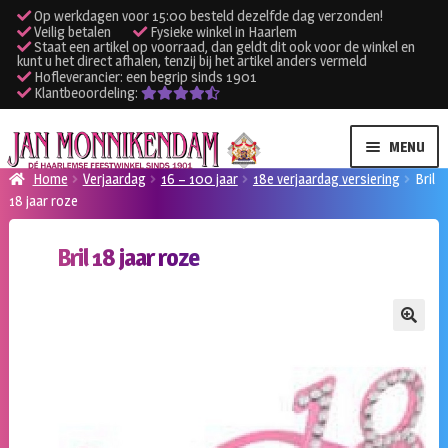
Op werkdagen voor 15:00 besteld dezelfde dag verzonden!
Veilig betalen
Fysieke winkel in Haarlem
Staat een artikel op voorraad, dan geldt dit ook voor de winkel en
kunt u het direct afhalen, tenzij bij het artikel anders vermeld
Hofleverancier: een begrip sinds 1901
Klantbeoordeling:
Ga
Ga
MENU
door
naar
Home
Verjaardag
16 – 100 jaar
18e verjaardag versiering
Bril
naar
de
18 jaar roze
SUBME
Verhuur kleding
navigatie
inhoud
UITVO
Bril 18 jaar roze
SUBME
Verhuur apparatuur
UITVO
Onze winkel
🔍
Klantenservice
Inloggen