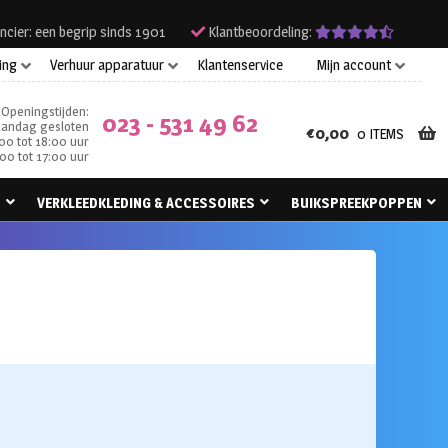
ncier: een begrip sinds 1901
Klantbeoordeling:
ing
Verhuur apparatuur
Klantenservice
Mijn account
Openingstijden:
023 - 531 49 62
andag gesloten
€
0,00
0 ITEMS
00 tot 18:00 uur
00 tot 17:00 uur
N
VERKLEEDKLEDING & ACCESSOIRES
BUIKSPREEKPOPPEN