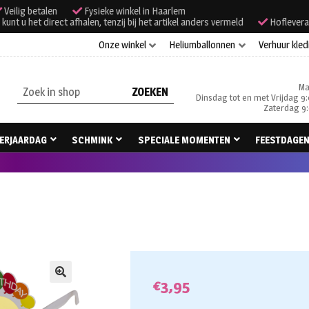
Veilig betalen
Fysieke winkel in Haarlem
unt u het direct afhalen, tenzij bij het artikel anders vermeld
Hoflevera
Onze winkel
Heliumballonnen
Verhuur kled
Ma
Zoeken
Dinsdag tot en met Vrijdag 9:
naar:
Zaterdag 9:
ERJAARDAG
SCHMINK
SPECIALE MOMENTEN
FEESTDAGE
€
3,95
🔍