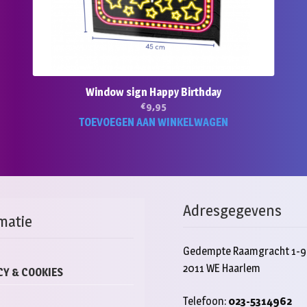
Window sign Happy Birthday
€
9,95
TOEVOEGEN AAN WINKELWAGEN
Adresgegevens
matie
Gedempte Raamgracht 1-9
2011 WE Haarlem
CY & COOKIES
Telefoon:
023-5314962