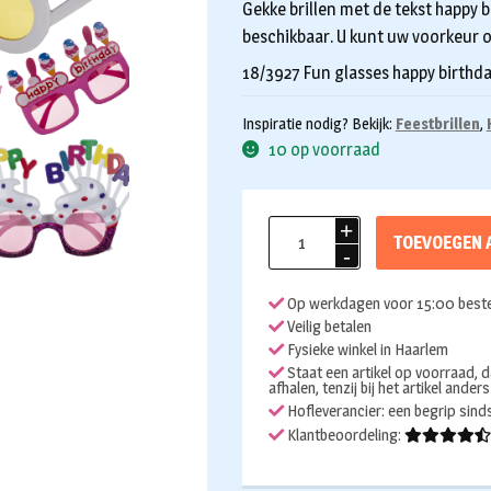
Gekke brillen met de tekst happy b
beschikbaar. U kunt uw voorkeur o
18/3927 Fun glasses happy birthd
Inspiratie nodig? Bekijk:
Feestbrillen
,
10 op voorraad
Bril
TOEVOEGEN 
happy
birthday
Op werkdagen voor 15:00 beste
aantal
Veilig betalen
Fysieke winkel in Haarlem
Staat een artikel op voorraad, d
afhalen, tenzij bij het artikel ander
Hofleverancier: een begrip sin
Klantbeoordeling: