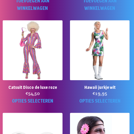
TOEVOEGEN AAN
TOEVOEGEN AAN
WINKELWAGEN
WINKELWAGEN
Catsuit Disco de luxe roze
Hawaii jurkje wit
€
54,50
€
19,95
Dit
Di
OPTIES SELECTEREN
OPTIES SELECTEREN
product
p
heeft
he
meerdere
m
variaties.
va