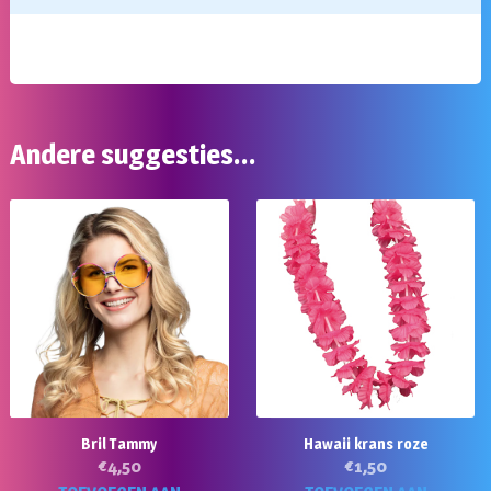
Andere suggesties…
Bril Tammy
Hawaii krans roze
€
4,50
€
1,50