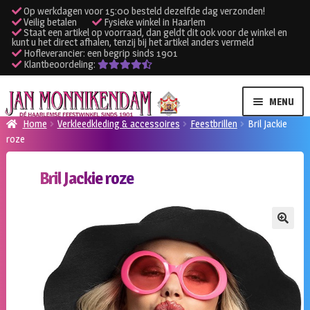
Op werkdagen voor 15:00 besteld dezelfde dag verzonden!
Veilig betalen
Fysieke winkel in Haarlem
Staat een artikel op voorraad, dan geldt dit ook voor de winkel en
kunt u het direct afhalen, tenzij bij het artikel anders vermeld
Hofleverancier: een begrip sinds 1901
Klantbeoordeling:
Ga
Ga
MENU
door
naar
Home
Verkleedkleding & accessoires
Feestbrillen
Bril Jackie
naar
de
roze
SUBME
Verhuur kleding
navigatie
inhoud
UITVO
Bril Jackie roze
SUBME
Verhuur apparatuur
UITVO
Onze winkel
🔍
Klantenservice
Inloggen