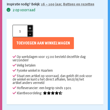
Inspiratie nodig? Bekijk:
16 – 100 jaar
,
Buttons en rozetten
2 op voorraad
Button
29
jaar
TOEVOEGEN AAN WINKELWAGEN
aantal
Op werkdagen voor 15:00 besteld dezelfde dag
verzonden!
Veilig betalen
Fysieke winkel in Haarlem
Staat een artikel op voorraad, dan geldt dit ook voor
de winkel en kunt u het direct afhalen, tenzij bij het
artikel anders vermeld
Hofleverancier: een begrip sinds 1901
Klantbeoordeling: