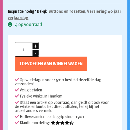
Inspiratie nodig? Bekijk:
Buttons en rozetten
,
Versiering 40 jaar
verjaardag
4 op voorraad
Button
40
jaar
TOEVOEGEN AAN WINKELWAGEN
aantal
Op werkdagen voor 15:00 besteld dezelfde dag
verzonden!
Veilig betalen
Fysieke winkel in Haarlem
Staat een artikel op voorraad, dan geldt dit ook voor
de winkel en kunt u het direct afhalen, tenzij bij het
artikel anders vermeld
Hofleverancier: een begrip sinds 1901
Klantbeoordeling: