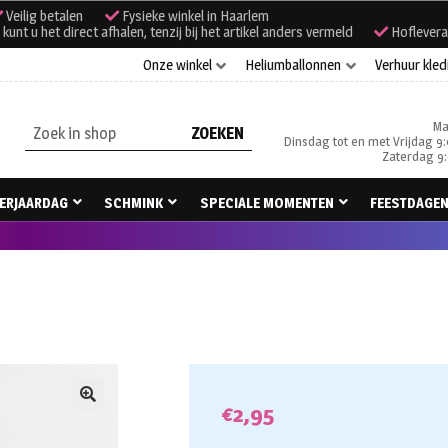
Veilig betalen
Fysieke winkel in Haarlem
unt u het direct afhalen, tenzij bij het artikel anders vermeld
Hoflevera
Onze winkel
Heliumballonnen
Verhuur kled
Ma
Zoeken
Dinsdag tot en met Vrijdag 9:
naar:
Zaterdag 9:
ERJAARDAG
SCHMINK
SPECIALE MOMENTEN
FEESTDAGE
€
2,95
🔍