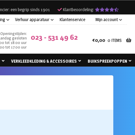
ncier: een begrip sinds 1901
Klantbeoordeling:
ing
Verhuur apparatuur
Klantenservice
Mijn account
Openingstijden:
023 - 531 49 62
andag gesloten
€
0,00
0 ITEMS
00 tot 18:00 uur
00 tot 17:00 uur
N
VERKLEEDKLEDING & ACCESSOIRES
BUIKSPREEKPOPPEN