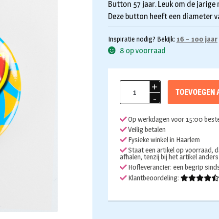
Button 57 jaar. Leuk om de jarige
Deze button heeft een diameter v
Inspiratie nodig? Bekijk:
16 – 100 jaar
8 op voorraad
Button
TOEVOEGEN 
57
jaar
Op werkdagen voor 15:00 beste
aantal
Veilig betalen
Fysieke winkel in Haarlem
Staat een artikel op voorraad, d
afhalen, tenzij bij het artikel ander
Hofleverancier: een begrip sin
Klantbeoordeling: