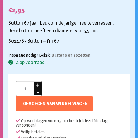
€
2,95
Button 67 jaar. Leuk om de jarige mee te verrassen.
Deze button heeft een diameter van 5,5 cm.
6014767 Button – i’m 67
Inspiratie nodig? Bekijk:
Buttons en rozetten
4 op voorraad
Button
67
jaar
TOEVOEGEN AAN WINKELWAGEN
aantal
Op werkdagen voor 15:00 besteld dezelfde dag
verzonden!
Veilig betalen