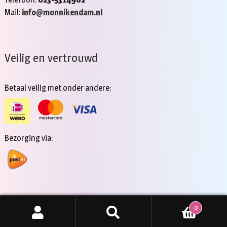
Mail:
info@monnikendam.nl
Veilig en vertrouwd
Betaal veilig met onder andere:
Bezorging via:
0
Copyright 2026 - Jan Monnikendam
Zoeken
ZOEKEN