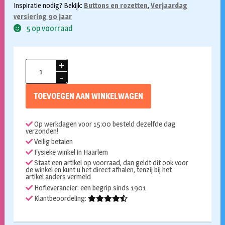
Inspiratie nodig? Bekijk:
Buttons en rozetten
,
Verjaardag
versiering 90 jaar
5 op voorraad
Button
90
jaar
TOEVOEGEN AAN WINKELWAGEN
aantal
Op werkdagen voor 15:00 besteld dezelfde dag
verzonden!
Veilig betalen
Fysieke winkel in Haarlem
Staat een artikel op voorraad, dan geldt dit ook voor
de winkel en kunt u het direct afhalen, tenzij bij het
artikel anders vermeld
Hofleverancier: een begrip sinds 1901
Klantbeoordeling: