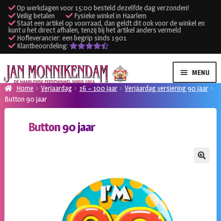
Op werkdagen voor 15:00 besteld dezelfde dag verzonden!
Veilig betalen
Fysieke winkel in Haarlem
Staat een artikel op voorraad, dan geldt dit ook voor de winkel en
kunt u het direct afhalen, tenzij bij het artikel anders vermeld
Hofleverancier: een begrip sinds 1901
Klantbeoordeling:
Ga
Ga
MENU
door
naar
Home
Verjaardag
16 – 100 jaar
Verjaardag versiering 90 jaar
naar
de
Button 90 jaar
SUBME
Verhuur kleding
navigatie
inhoud
UITVO
Button 90 jaar
SUBME
Verhuur apparatuur
UITVO
Onze winkel
🔍
Klantenservice
Inloggen