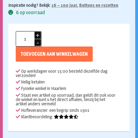
Inspiratie nodig? Bekijk:
16 – 100 jaar
,
Buttons en rozetten
6 op voorraad
Button
92
jaar
TOEVOEGEN AAN WINKELWAGEN
aantal
Op werkdagen voor 15:00 besteld dezelfde dag
verzonden!
Veilig betalen
Fysieke winkel in Haarlem
Staat een artikel op voorraad, dan geldt dit ook voor
de winkel en kunt u het direct afhalen, tenzij bij het
artikel anders vermeld
Hofleverancier: een begrip sinds 1901
Klantbeoordeling: