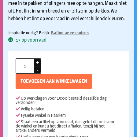
mee in te pakken of slingers mee op te hangen. Maakt niet
uit. Het lint in 5mm breed en er zit 20m op de klos. We
hebben het lint op voorraad in veel verschillende kleuren.
Inspiratie nodig? Bekijk:
Ballon accessoires
17 op voorraad
Cadeaulint
5mm
20
TOEVOEGEN AAN WINKELWAGEN
meter
–
Op werkdagen voor 15:00 besteld dezelfde dag
Donker
verzonden!
blauw
Veilig betalen
aantal
Fysieke winkel in Haarlem
Staat een artikel op voorraad, dan geldt dit ook voor
de winkel en kunt u het direct afhalen, tenzij bij het
artikel anders vermeld
Hofleverancier: een begrip sinds 1901