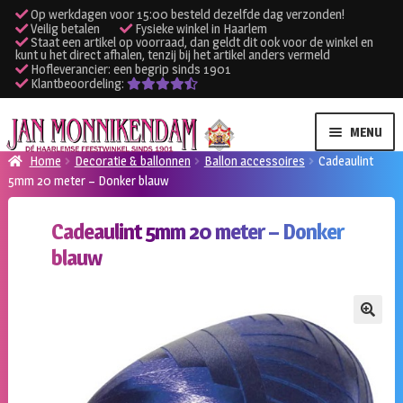
Op werkdagen voor 15:00 besteld dezelfde dag verzonden!
Veilig betalen
Fysieke winkel in Haarlem
Staat een artikel op voorraad, dan geldt dit ook voor de winkel en
kunt u het direct afhalen, tenzij bij het artikel anders vermeld
Hofleverancier: een begrip sinds 1901
Klantbeoordeling:
Ga
Ga
MENU
door
naar
Home
Decoratie & ballonnen
Ballon accessoires
Cadeaulint
naar
de
5mm 20 meter – Donker blauw
SUBME
Verhuur kleding
navigatie
inhoud
UITVO
Cadeaulint 5mm 20 meter – Donker
SUBME
Verhuur apparatuur
blauw
UITVO
Onze winkel
🔍
Klantenservice
Inloggen