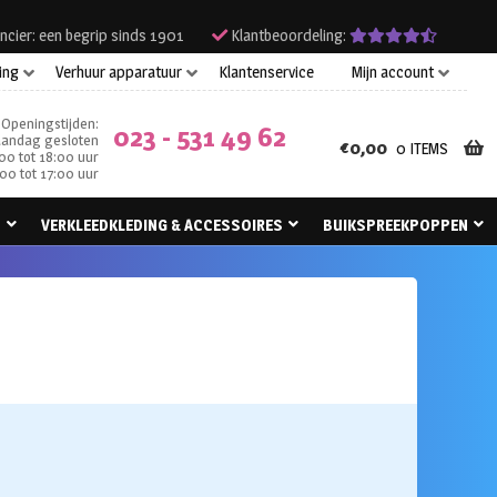
ncier: een begrip sinds 1901
Klantbeoordeling:
ing
Verhuur apparatuur
Klantenservice
Mijn account
Openingstijden:
023 - 531 49 62
andag gesloten
€
0,00
0 ITEMS
00 tot 18:00 uur
00 tot 17:00 uur
N
VERKLEEDKLEDING & ACCESSOIRES
BUIKSPREEKPOPPEN