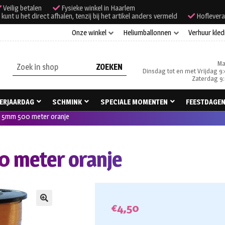
Veilig betalen
Fysieke winkel in Haarlem
unt u het direct afhalen, tenzij bij het artikel anders vermeld
Hoflevera
Onze winkel
Heliumballonnen
Verhuur kled
Ma
Zoeken
Dinsdag tot en met Vrijdag 9:
naar:
Zaterdag 9:
ERJAARDAG
SCHMINK
SPECIALE MOMENTEN
FEESTDAGE
t 5mm 500 meter oranje
0 meter oranje
€
4,50
🔍