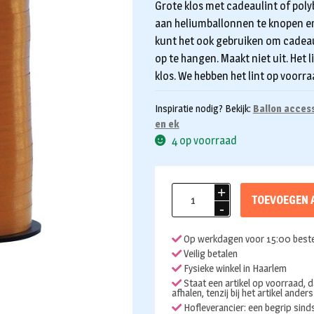
Grote klos met cadeaulint of polyb
aan heliumballonnen te knopen en 
kunt het ook gebruiken om cadeau
op te hangen. Maakt niet uit. Het 
klos. We hebben het lint op voorra
Inspiratie nodig? Bekijk:
Ballon acces
en ek
4 op voorraad
Cadeaulint
TOEVOEGEN 
5mm
500
Op werkdagen voor 15:00 beste
meter
Veilig betalen
oranje
Fysieke winkel in Haarlem
aantal
Staat een artikel op voorraad, d
afhalen, tenzij bij het artikel ander
Hofleverancier: een begrip sin