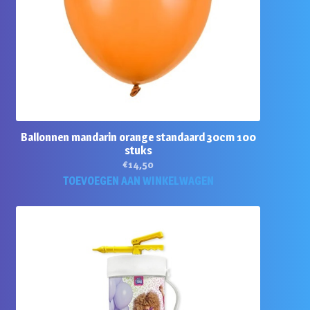
Ballonnen mandarin orange standaard 30cm 100
stuks
€
14,50
TOEVOEGEN AAN WINKELWAGEN