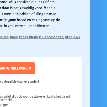
and. Wij gebruiken dit lint zelf om
daar is het geweldig voor. Maar je
s mee in te pakken of slingers mee
lint in 5mm breed en er zit 500m op de
ad in veel verschillende kleuren.
soires
,
Koningsdag kleding & accessoires
,
Oranje wk
AAN WINKELWAGEN
ld dezelfde dag verzonden!
an geldt dit ook voor de winkel en kunt u het direct
s vermeld
ds 1901