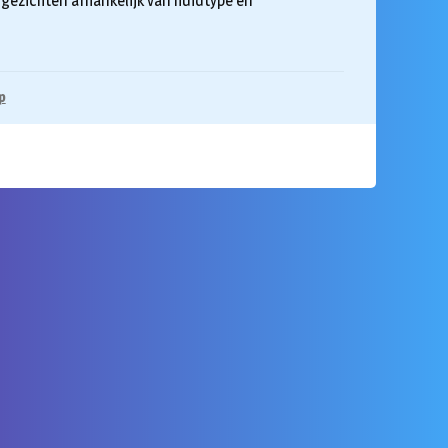
 gezichten afhankelijk van huidtype en
p