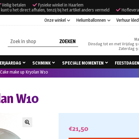
Veilig betalen
Fysieke winkel in Haarlem
unt u het direct afhalen, tenzij bij het artikel anders vermeld
Hoflevera
Onze winkel
Heliumballonnen
Verhuur kled
Ma
Zoeken
Dinsdag tot en met Vrijdag 9:
naar:
Zaterdag 9:
ERJAARDAG
SCHMINK
SPECIALE MOMENTEN
FEESTDAGE
Cake make up Kryolan W10
lan W10
€
21,50
🔍