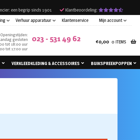
ncier: een begrip sinds 1901
Klantbeoordeling:
ing
Verhuur apparatuur
Klantenservice
Mijn account
Openingstijden:
023 - 531 49 62
andag gesloten
€
0,00
0 ITEMS
00 tot 18:00 uur
00 tot 17:00 uur
N
VERKLEEDKLEDING & ACCESSOIRES
BUIKSPREEKPOPPEN