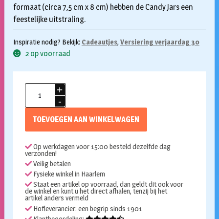
formaat (circa 7,5 cm x 8 cm) hebben de Candy Jars een
feestelijke uitstraling.
Inspiratie nodig? Bekijk:
Cadeautjes
,
Versiering verjaardag 30
2 op voorraad
Candy
jar
30
TOEVOEGEN AAN WINKELWAGEN
aantal
Op werkdagen voor 15:00 besteld dezelfde dag
verzonden!
Veilig betalen
Fysieke winkel in Haarlem
Staat een artikel op voorraad, dan geldt dit ook voor
de winkel en kunt u het direct afhalen, tenzij bij het
artikel anders vermeld
Hofleverancier: een begrip sinds 1901
Klantbeoordeling: