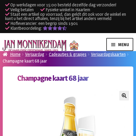
Op werkdagen voor 15:00 besteld dezelfde dag verzonden!
Veilig betalen
Fysieke winkel in Haarlem
Staat een artikel op voorraad, dan geldt dit ook voor de winkel en
kunt u het direct afhalen, tenzij bij het artikel anders vermeld
Hofleverancier: een begrip sinds 1901
Klantbeoordeling:
Ga
Ga
MENU
door
naar
Home
Verjaardag
Cadeautjes & grapjes
Verjaardagskaarten
naar
de
Champagne kaart 68 jaar
SUBME
Verhuur kleding
navigatie
inhoud
UITVO
Champagne kaart 68 jaar
SUBME
Verhuur apparatuur
UITVO
Onze winkel
🔍
Klantenservice
Inloggen