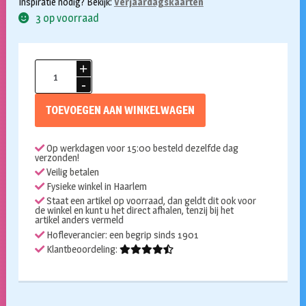
Inspiratie nodig? Bekijk:
Verjaardagskaarten
3 op voorraad
Champagne
kaart
68
TOEVOEGEN AAN WINKELWAGEN
jaar
aantal
Op werkdagen voor 15:00 besteld dezelfde dag
verzonden!
Veilig betalen
Fysieke winkel in Haarlem
Staat een artikel op voorraad, dan geldt dit ook voor
de winkel en kunt u het direct afhalen, tenzij bij het
artikel anders vermeld
Hofleverancier: een begrip sinds 1901
Klantbeoordeling: