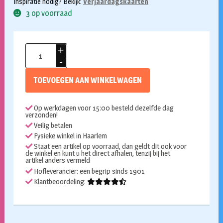
Inspiratie nodig? Bekijk:
Verjaardagskaarten
3 op voorraad
Champagne
kaart
73
TOEVOEGEN AAN WINKELWAGEN
jaar
aantal
Op werkdagen voor 15:00 besteld dezelfde dag
verzonden!
Veilig betalen
Fysieke winkel in Haarlem
Staat een artikel op voorraad, dan geldt dit ook voor
de winkel en kunt u het direct afhalen, tenzij bij het
artikel anders vermeld
Hofleverancier: een begrip sinds 1901
Klantbeoordeling: