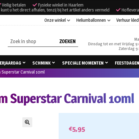
Veilig betalen
Fysieke winkel in Haarlem
unt u het direct afhalen, tenzij bij het artikel anders vermeld
Hoflevera
Onze winkel
Heliumballonnen
Verhuur kled
Ma
Zoeken
Dinsdag tot en met Vrijdag 9:
naar:
Zaterdag 9:
ERJAARDAG
SCHMINK
SPECIALE MOMENTEN
FEESTDAGE
m Superstar Carnival 10ml
am Superstar Carnival 10ml
€
5,95
🔍