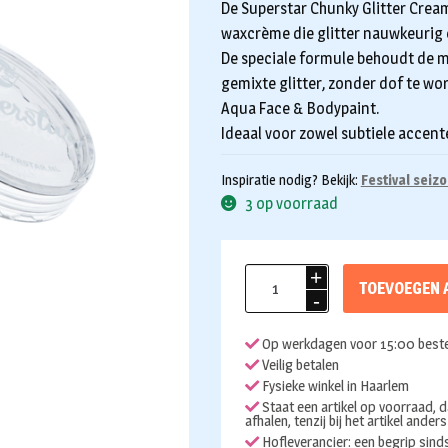
De Superstar Chunky Glitter Crea
waxcrème die glitter nauwkeurig 
De speciale formule behoudt de 
gemixte glitter, zonder dof te wo
Aqua Face & Bodypaint.
Ideaal voor zowel subtiele accent
Inspiratie nodig? Bekijk:
Festival seiz
3 op voorraad
Chunky
TOEVOEGEN 
glitter
Cream
Op werkdagen voor 15:00 beste
Superstar
Veilig betalen
Carnival
Fysieke winkel in Haarlem
10ml
Staat een artikel op voorraad, d
afhalen, tenzij bij het artikel ander
aantal
Hofleverancier: een begrip sin