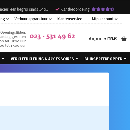
ncier: een begrip sinds 1901
Klantbeoordeling:
ing
Verhuur apparatuur
Klantenservice
Mijn account
Openingstijden:
023 - 531 49 62
andag gesloten
€
0,00
0 ITEMS
00 tot 18:00 uur
00 tot 17:00 uur
N
VERKLEEDKLEDING & ACCESSOIRES
BUIKSPREEKPOPPEN