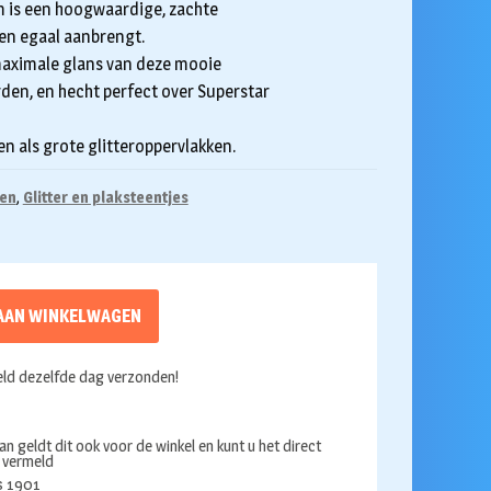
m is een hoogwaardige, zachte
en egaal aanbrengt.
maximale glans van deze mooie
rden, en hecht perfect over Superstar
en als grote glitteroppervlakken.
oen
,
Glitter en plaksteentjes
AAN WINKELWAGEN
ld dezelfde dag verzonden!
an geldt dit ook voor de winkel en kunt u het direct
s vermeld
ds 1901