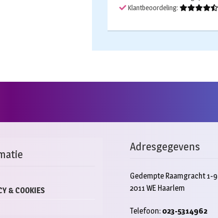
Klantbeoordeling:
Adresgegevens
matie
Gedempte Raamgracht 1-9
2011 WE Haarlem
CY & COOKIES
Telefoon:
023-5314962