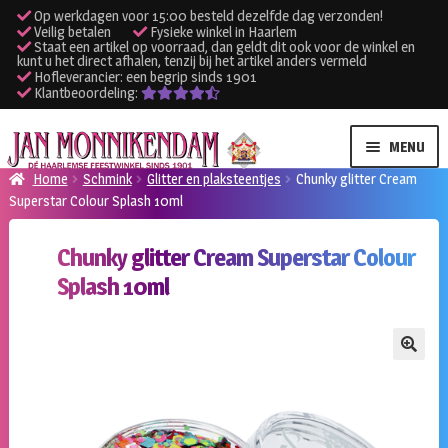
Op werkdagen voor 15:00 besteld dezelfde dag verzonden!
Veilig betalen
Fysieke winkel in Haarlem
Staat een artikel op voorraad, dan geldt dit ook voor de winkel en
kunt u het direct afhalen, tenzij bij het artikel anders vermeld
Hofleverancier: een begrip sinds 1901
Klantbeoordeling:
Ga
Ga
MENU
door
naar
Home
Schmink
Glitter en plaksteentjes
Chunky glitter Cream
naar
de
Superstar Colour Splash 10ml
SUBME
Verhuur kleding
navigatie
inhoud
UITVO
Chunky glitter Cream Superstar Colour
SUBME
Verhuur apparatuur
Splash 10ml
UITVO
Onze winkel
🔍
Klantenservice
Inloggen