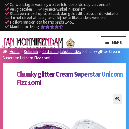
Op werkdagen voor 15:00 besteld dezelfde dag verzonden!
Veilig betalen
Fysieke winkel in Haarlem
Staat een artikel op voorraad, dan geldt dit ook voor de winkel en
kunt u het direct afhalen, tenzij bij het artikel anders vermeld
Hofleverancier: een begrip sinds 1901
Klantbeoordeling:
Ga
Ga
MENU
door
naar
Home
Schmink
Glitter en plaksteentjes
Chunky glitter Cream
naar
de
Superstar Unicorn Fizz 10ml
SUBME
Verhuur kleding
navigatie
inhoud
UITVO
Chunky glitter Cream Superstar Unicorn
SUBME
Verhuur apparatuur
Fizz 10ml
UITVO
Onze winkel
🔍
Klantenservice
Inloggen