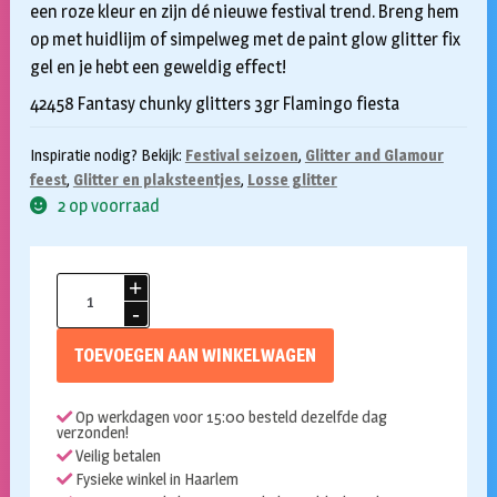
een roze kleur en zijn dé nieuwe festival trend. Breng hem
op met huidlijm of simpelweg met de paint glow glitter fix
gel en je hebt een geweldig effect!
42458 Fantasy chunky glitters 3gr Flamingo fiesta
Inspiratie nodig? Bekijk:
Festival seizoen
,
Glitter and Glamour
feest
,
Glitter en plaksteentjes
,
Losse glitter
2 op voorraad
Chunky
glitter
Paint
TOEVOEGEN AAN WINKELWAGEN
glow
Fantasy
Op werkdagen voor 15:00 besteld dezelfde dag
Flamingo
verzonden!
Fiesta
Veilig betalen
3gr
Fysieke winkel in Haarlem