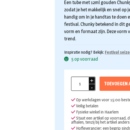
Een tube met 12ml gouden Chunky gl
zodat je het makkelijk en snel op
handig om in je handtas te doen e
festival. Chunky betekend in dit ge
vorm en formaat zijn. Deze vorm va
trend.
Inspiratie nodig? Bekijk:
Festival seiz
5 op voorraad
Chunky
TOEVOEGEN 
glitter
gel
Op werkdagen voor 15:00 beste
Moon
Veilig betalen
holografisch
Fysieke winkel in Haarlem
goud
Staat een artikel op voorraad, d
afhalen, tenzij bij het artikel ander
12ml
Hofleverancier: een begrip sin