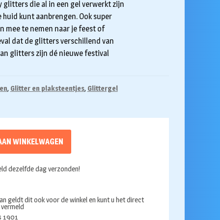
itters die al in een gel verwerkt zijn
 je huid kunt aanbrengen. Ook super
n mee te nemen naar je feest of
val dat de glitters verschillend van
n glitters zijn dé nieuwe festival
oen
,
Glitter en plaksteentjes
,
Glittergel
AAN WINKELWAGEN
ld dezelfde dag verzonden!
an geldt dit ook voor de winkel en kunt u het direct
s vermeld
ds 1901