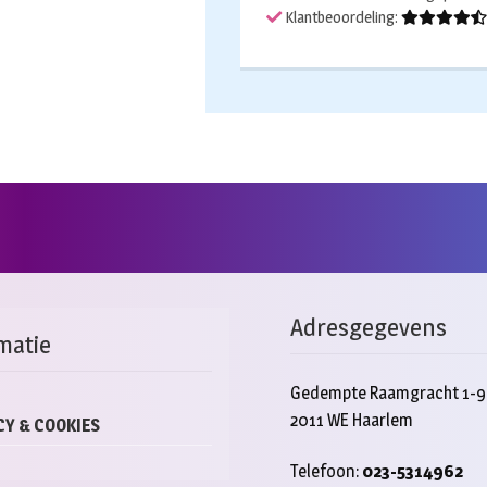
aantal
Klantbeoordeling:
Adresgegevens
matie
Gedempte Raamgracht 1-9
2011 WE Haarlem
CY & COOKIES
Telefoon:
023-5314962