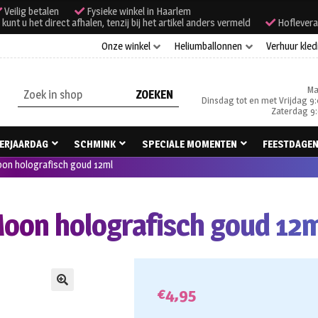
Veilig betalen
Fysieke winkel in Haarlem
unt u het direct afhalen, tenzij bij het artikel anders vermeld
Hoflevera
Onze winkel
Heliumballonnen
Verhuur kled
Ma
Zoeken
Dinsdag tot en met Vrijdag 9:
naar:
Zaterdag 9:
ERJAARDAG
SCHMINK
SPECIALE MOMENTEN
FEESTDAGE
Moon holografisch goud 12ml
 Moon holografisch goud 12
€
4,95
🔍