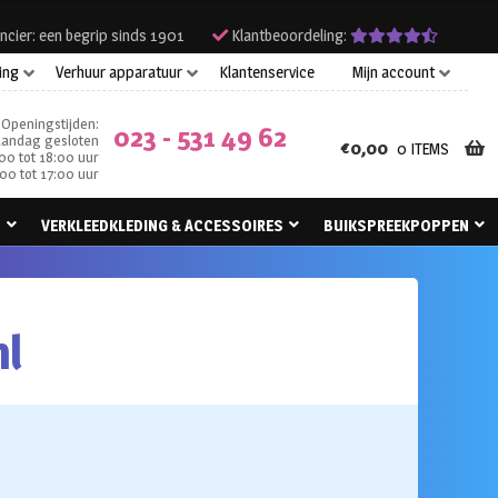
ncier: een begrip sinds 1901
Klantbeoordeling:
ing
Verhuur apparatuur
Klantenservice
Mijn account
Openingstijden:
023 - 531 49 62
andag gesloten
€
0,00
0 ITEMS
00 tot 18:00 uur
00 tot 17:00 uur
N
VERKLEEDKLEDING & ACCESSOIRES
BUIKSPREEKPOPPEN
ml