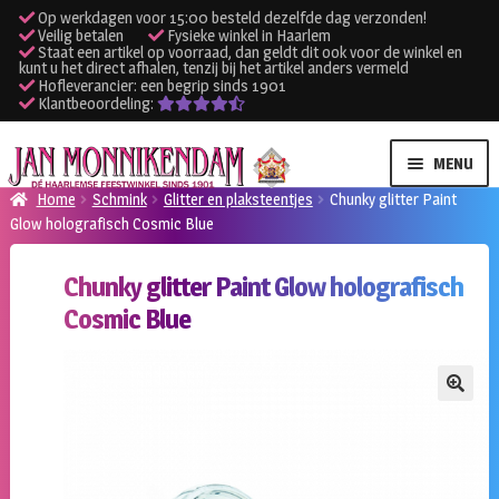
Op werkdagen voor 15:00 besteld dezelfde dag verzonden!
Veilig betalen
Fysieke winkel in Haarlem
Staat een artikel op voorraad, dan geldt dit ook voor de winkel en
kunt u het direct afhalen, tenzij bij het artikel anders vermeld
Hofleverancier: een begrip sinds 1901
Klantbeoordeling:
Ga
Ga
MENU
door
naar
Home
Schmink
Glitter en plaksteentjes
Chunky glitter Paint
naar
de
Glow holografisch Cosmic Blue
SUBME
Verhuur kleding
navigatie
inhoud
UITVO
Chunky glitter Paint Glow holografisch
SUBME
Verhuur apparatuur
Cosmic Blue
UITVO
Onze winkel
🔍
Klantenservice
Inloggen