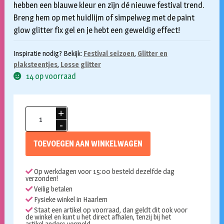
hebben een blauwe kleur en zijn dé nieuwe festival trend.
Breng hem op met huidlijm of simpelweg met de paint
glow glitter fix gel en je hebt een geweldig effect!
Inspiratie nodig? Bekijk:
Festival seizoen
,
Glitter en
plaksteentjes
,
Losse glitter
14 op voorraad
Chunky
glitter
Paint
TOEVOEGEN AAN WINKELWAGEN
Glow
holografisch
Op werkdagen voor 15:00 besteld dezelfde dag
Cosmic
verzonden!
Blue
Veilig betalen
aantal
Fysieke winkel in Haarlem
Staat een artikel op voorraad, dan geldt dit ook voor
de winkel en kunt u het direct afhalen, tenzij bij het