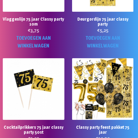
Vlaggenlijn 75 jaar Classy party
Deurgordijn 75 jaar classy
10m
party
€
3,75
€
5,25
TOEVOEGEN AAN
TOEVOEGEN AAN
WINKELWAGEN
WINKELWAGEN
Cocktailprikkers 75 jaar classy
Classy party feest pakket 75
party 50st
jaar