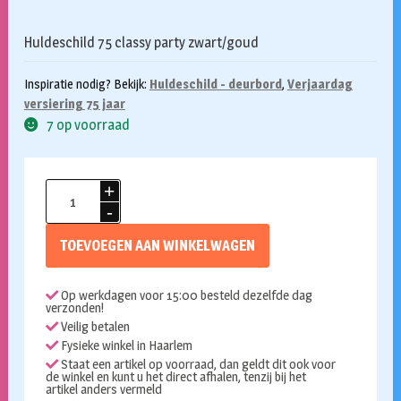
Huldeschild 75 classy party zwart/goud
Inspiratie nodig? Bekijk:
Huldeschild - deurbord
,
Verjaardag
versiering 75 jaar
7 op voorraad
Classy
Party
deurbord
TOEVOEGEN AAN WINKELWAGEN
75
aantal
Op werkdagen voor 15:00 besteld dezelfde dag
verzonden!
Veilig betalen
Fysieke winkel in Haarlem
Staat een artikel op voorraad, dan geldt dit ook voor
de winkel en kunt u het direct afhalen, tenzij bij het
artikel anders vermeld