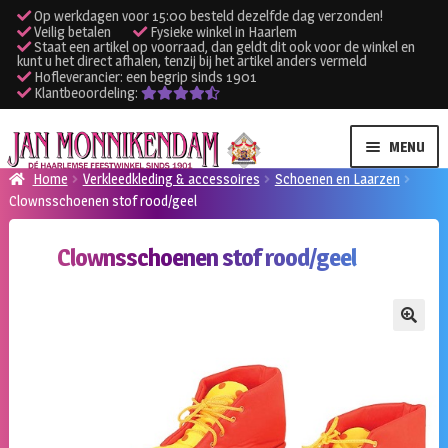
Op werkdagen voor 15:00 besteld dezelfde dag verzonden!
Veilig betalen
Fysieke winkel in Haarlem
Staat een artikel op voorraad, dan geldt dit ook voor de winkel en
kunt u het direct afhalen, tenzij bij het artikel anders vermeld
Hofleverancier: een begrip sinds 1901
Klantbeoordeling:
Ga
Ga
MENU
door
naar
Home
Verkleedkleding & accessoires
Schoenen en Laarzen
naar
de
Clownsschoenen stof rood/geel
SUBME
Verhuur kleding
navigatie
inhoud
UITVO
Clownsschoenen stof rood/geel
SUBME
Verhuur apparatuur
UITVO
Onze winkel
🔍
Klantenservice
Inloggen