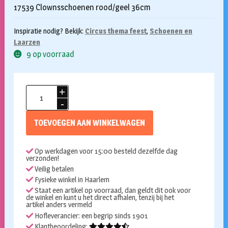
17539 Clownsschoenen rood/geel 36cm
Inspiratie nodig? Bekijk:
Circus thema feest
,
Schoenen en
Laarzen
9 op voorraad
Clownsschoenen
stof
rood/geel
TOEVOEGEN AAN WINKELWAGEN
aantal
Op werkdagen voor 15:00 besteld dezelfde dag
verzonden!
Veilig betalen
Fysieke winkel in Haarlem
Staat een artikel op voorraad, dan geldt dit ook voor
de winkel en kunt u het direct afhalen, tenzij bij het
artikel anders vermeld
Hofleverancier: een begrip sinds 1901
Klantbeoordeling: