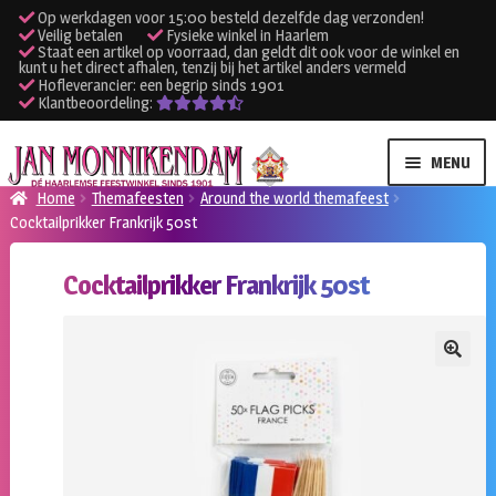
Op werkdagen voor 15:00 besteld dezelfde dag verzonden!
Veilig betalen
Fysieke winkel in Haarlem
Staat een artikel op voorraad, dan geldt dit ook voor de winkel en
kunt u het direct afhalen, tenzij bij het artikel anders vermeld
Hofleverancier: een begrip sinds 1901
Klantbeoordeling:
Ga
Ga
MENU
door
naar
Home
Themafeesten
Around the world themafeest
naar
de
Cocktailprikker Frankrijk 50st
SUBME
Verhuur kleding
navigatie
inhoud
UITVO
Cocktailprikker Frankrijk 50st
SUBME
Verhuur apparatuur
UITVO
Onze winkel
🔍
Klantenservice
Inloggen