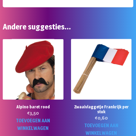
Andere suggesties…
Alpino baret rood
Zwaaivlaggetje Frankrijk per
stuk
€
3,50
€
0,60
TOEVOEGEN AAN
TOEVOEGEN AAN
WINKELWAGEN
WINKELWAGEN