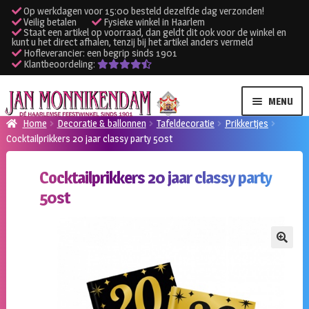
Op werkdagen voor 15:00 besteld dezelfde dag verzonden!
Veilig betalen
Fysieke winkel in Haarlem
Staat een artikel op voorraad, dan geldt dit ook voor de winkel en
kunt u het direct afhalen, tenzij bij het artikel anders vermeld
Hofleverancier: een begrip sinds 1901
Klantbeoordeling:
Ga
Ga
MENU
door
naar
Home
Decoratie & ballonnen
Tafeldecoratie
Prikkertjes
naar
de
Cocktailprikkers 20 jaar classy party 50st
SUBME
Verhuur kleding
navigatie
inhoud
UITVO
Cocktailprikkers 20 jaar classy party
SUBME
Verhuur apparatuur
50st
UITVO
Onze winkel
🔍
Klantenservice
Inloggen