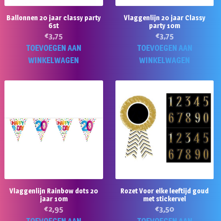
Ballonnen 20 jaar classy party
Vlaggenlijn 20 jaar Classy
6st
party 10m
€
3,75
€
3,75
TOEVOEGEN AAN
TOEVOEGEN AAN
WINKELWAGEN
WINKELWAGEN
Vlaggenlijn Rainbow dots 20
Rozet Voor elke leeftijd goud
jaar 10m
met stickervel
€
2,95
€
3,50