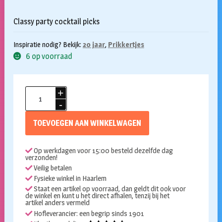
Classy party cocktail picks
Inspiratie nodig? Bekijk:
20 jaar
,
Prikkertjes
6 op voorraad
Cocktailprikkers
20
jaar
TOEVOEGEN AAN WINKELWAGEN
classy
party
Op werkdagen voor 15:00 besteld dezelfde dag
50st
verzonden!
aantal
Veilig betalen
Fysieke winkel in Haarlem
Staat een artikel op voorraad, dan geldt dit ook voor
de winkel en kunt u het direct afhalen, tenzij bij het
artikel anders vermeld
Hofleverancier: een begrip sinds 1901