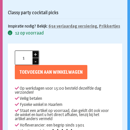
Classy party cocktail picks
Inspiratie nodig? Bekijk:
65e verjaardag versiering
,
Prikkertjes
12 op voorraad
Cocktailprikkers
65
jaar
TOEVOEGEN AAN WINKELWAGEN
classy
party
Op werkdagen voor 15:00 besteld dezelfde dag
50st
verzonden!
aantal
Veilig betalen
Fysieke winkel in Haarlem
Staat een artikel op voorraad, dan geldt dit ook voor
de winkel en kunt u het direct afhalen, tenzij bij het
artikel anders vermeld
Hofleverancier: een begrip sinds 1901