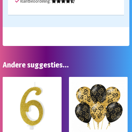
Klantbeoordeling:
Andere suggesties…