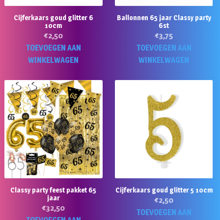
Cijferkaars goud glitter 6
Ballonnen 65 jaar Classy party
10cm
6st
€
2,50
€
3,75
TOEVOEGEN AAN
TOEVOEGEN AAN
WINKELWAGEN
WINKELWAGEN
Classy party feest pakket 65
Cijferkaars goud glitter 5 10cm
jaar
€
2,50
€
32,50
TOEVOEGEN AAN