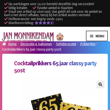
Op werkdagen voor 15:00 besteld dezelfde dag verzonden!
Veilig betalen
Fysieke winkel in Haarlem
Staat een artikel op voorraad, dan geldt dit ook voor de winkel en
kunt u het direct afhalen, tenzij bij het artikel anders vermeld
Hofleverancier: een begrip sinds 1901
Klantbeoordeling:
Ga
Ga
MENU
door
naar
Home
Decoratie & ballonnen
Tafeldecoratie
Prikkertjes
naar
de
Cocktailprikkers 65 jaar classy party 50st
SUBME
Verhuur kleding
navigatie
inhoud
UITVO
Cocktailprikkers 65 jaar classy party
SUBME
Verhuur apparatuur
50st
UITVO
Onze winkel
🔍
Klantenservice
Inloggen