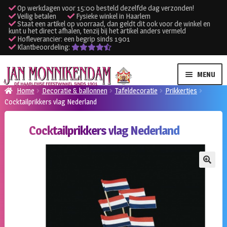
Op werkdagen voor 15:00 besteld dezelfde dag verzonden!
Veilig betalen
Fysieke winkel in Haarlem
Staat een artikel op voorraad, dan geldt dit ook voor de winkel en
kunt u het direct afhalen, tenzij bij het artikel anders vermeld
Hofleverancier: een begrip sinds 1901
Klantbeoordeling:
Ga
Ga
MENU
door
naar
Home
Decoratie & ballonnen
Tafeldecoratie
Prikkertjes
naar
de
Cocktailprikkers vlag Nederland
SUBME
Verhuur kleding
navigatie
inhoud
UITVO
Cocktailprikkers vlag Nederland
SUBME
Verhuur apparatuur
UITVO
Onze winkel
🔍
Klantenservice
Inloggen