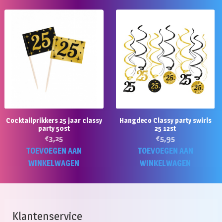
Cocktailprikkers 25 jaar classy
Hangdeco Classy party swirls
party 50st
25 12st
€
3,25
€
5,95
TOEVOEGEN AAN
TOEVOEGEN AAN
WINKELWAGEN
WINKELWAGEN
Klantenservice