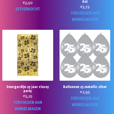
6st
€
3,50
€
3,75
UITVERKOCHT
TOEVOEGEN AAN
WINKELWAGEN
Deurgordijn 25 jaar classy
Ballonnen 25 metallic zilver
party
€
2,95
€
5,25
TOEVOEGEN AAN
TOEVOEGEN AAN
WINKELWAGEN
WINKELWAGEN