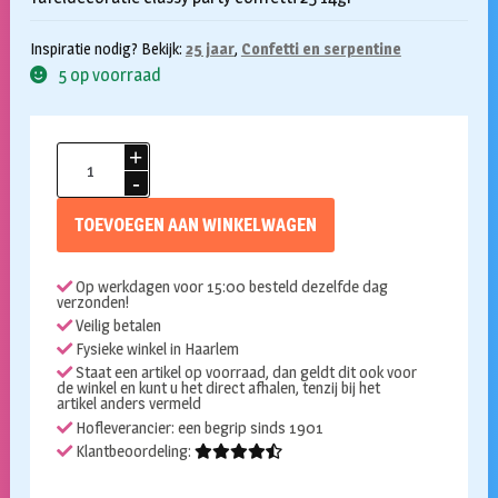
Inspiratie nodig? Bekijk:
25 jaar
,
Confetti en serpentine
5 op voorraad
Confetti
25
classy
TOEVOEGEN AAN WINKELWAGEN
party
14gr
Op werkdagen voor 15:00 besteld dezelfde dag
aantal
verzonden!
Veilig betalen
Fysieke winkel in Haarlem
Staat een artikel op voorraad, dan geldt dit ook voor
de winkel en kunt u het direct afhalen, tenzij bij het
artikel anders vermeld
Hofleverancier: een begrip sinds 1901
Klantbeoordeling: