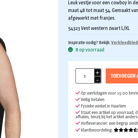
Leuk vestje voor een cowboy in de
maat 48 tot maat 54. Gemaakt van
afgewerkt met franjes.
54323 Vest western zwart L/XL
Inspiratie nodig? Bekijk:
Verkleedkled
8 op voorraad
Cowboy
TOEVOEGEN 
vest
zwart
Op werkdagen voor 15:00 beste
heren
Veilig betalen
aantal
Fysieke winkel in Haarlem
Staat een artikel op voorraad, d
afhalen, tenzij bij het artikel ander
Hofleverancier: een begrip sin
Klantbeoordeling: