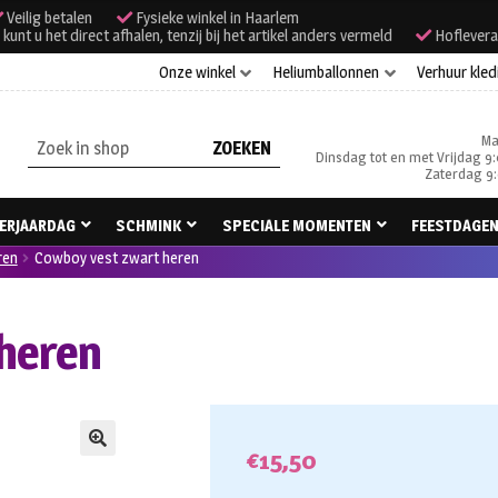
Veilig betalen
Fysieke winkel in Haarlem
unt u het direct afhalen, tenzij bij het artikel anders vermeld
Hoflevera
Onze winkel
Heliumballonnen
Verhuur kled
Ma
Zoeken
Dinsdag tot en met Vrijdag 9:
naar:
Zaterdag 9:
ERJAARDAG
SCHMINK
SPECIALE MOMENTEN
FEESTDAGE
ren
Cowboy vest zwart heren
heren
€
15,50
🔍