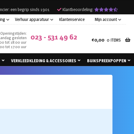
ncier: een begrip sinds 1901
Klantbeoordeling:
ing
Verhuur apparatuur
Klantenservice
Mijn account
Openingstijden:
023 - 531 49 62
andag gesloten
€
0,00
0 ITEMS
00 tot 18:00 uur
00 tot 17:00 uur
N
VERKLEEDKLEDING & ACCESSOIRES
BUIKSPREEKPOPPEN