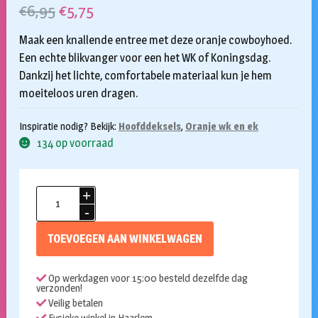
Oorspronkelijke
Huidige
€
6,95
€
5,75
prijs
prijs
Maak een knallende entree met deze oranje cowboyhoed.
was:
is:
Een echte blikvanger voor een het WK of Koningsdag.
Dankzij het lichte, comfortabele materiaal kun je hem
€6,95.
€5,75.
moeiteloos uren dragen.
Inspiratie nodig? Bekijk:
Hoofddeksels
,
Oranje wk en ek
134 op voorraad
Cowboyhoed
Blaze
oranje
TOEVOEGEN AAN WINKELWAGEN
aantal
Op werkdagen voor 15:00 besteld dezelfde dag
verzonden!
Veilig betalen