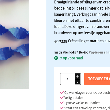
Draaiguirlande of slinger van crep
bedoeling bij deze slinger dat je
kamer hangt. Verkrijgbaar in vele 
kleuren met elkaar te combineren e
lucht. Deze slingers zijn brandw
brandweer op uw feestje opgeha
400339 Crêpeslinger marinebla
Inspiratie nodig? Bekijk:
Papieren sli
7 op voorraad
Crepe
TOEVOEGEN 
slinger
blauw
Op werkdagen voor 15:00 beste
6
Veilig betalen
meter
Fysieke winkel in Haarlem
aantal
Staat een artikel op voorraad, d