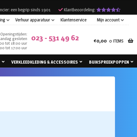
ncier: een begrip sinds 1901
Klantbeoordeling:
ing
Verhuur apparatuur
Klantenservice
Mijn account
Openingstijden:
023 - 531 49 62
andag gesloten
€
0,00
0 ITEMS
00 tot 18:00 uur
00 tot 17:00 uur
N
VERKLEEDKLEDING & ACCESSOIRES
BUIKSPREEKPOPPEN