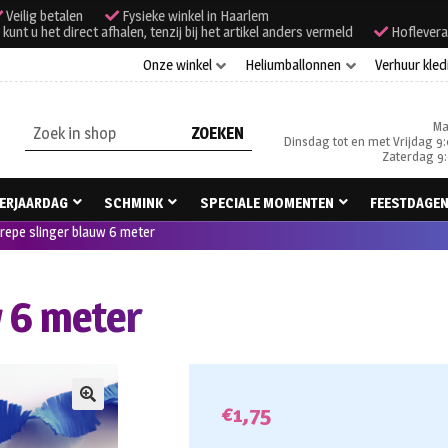
Veilig betalen
Fysieke winkel in Haarlem
unt u het direct afhalen, tenzij bij het artikel anders vermeld
Hoflevera
Onze winkel
Heliumballonnen
Verhuur kled
Ma
Zoeken
Dinsdag tot en met Vrijdag 9:
naar:
Zaterdag 9:
ERJAARDAG
SCHMINK
SPECIALE MOMENTEN
FEESTDAGE
repe slinger blauw 6 meter
w 6 meter
€
1,75
🔍