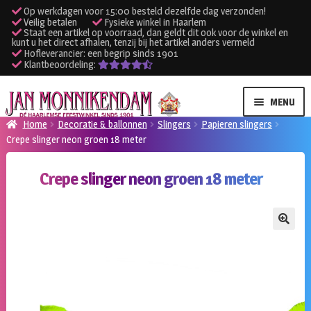
Op werkdagen voor 15:00 besteld dezelfde dag verzonden!
Veilig betalen
Fysieke winkel in Haarlem
Staat een artikel op voorraad, dan geldt dit ook voor de winkel en
kunt u het direct afhalen, tenzij bij het artikel anders vermeld
Hofleverancier: een begrip sinds 1901
Klantbeoordeling:
Ga
Ga
MENU
door
naar
Home
Decoratie & ballonnen
Slingers
Papieren slingers
naar
de
Crepe slinger neon groen 18 meter
SUBME
Verhuur kleding
navigatie
inhoud
UITVO
Crepe slinger neon groen 18 meter
SUBME
Verhuur apparatuur
UITVO
Onze winkel
🔍
Klantenservice
Inloggen