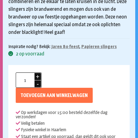
combineren en ze elkaar te laten kruisen in de lucht. Deze
slingers zijn brandwerend en mogen dus ook van de
brandweer op uw feestje opgehangen worden. Deze neon
slingers zijn helemaal speciaal omdat ze ook oplichten
onder blacklight! Heel gaaf!
Inspiratie nodig? Bekijk:
Jaren 80 feest
,
Papieren slingers
2 op voorraad
Crepe
slinger
neon
TOEVOEGEN AAN WINKELWAGEN
groen
18
Op werkdagen voor 15:00 besteld dezelfde dag
meter
verzonden!
aantal
Veilig betalen
Fysieke winkel in Haarlem
Staat een artikel op voorraad, dan geldt dit ook voor